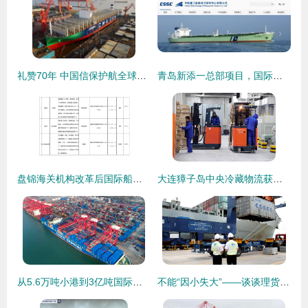
礼赞70年 中国信保护航全球首艘23000箱LNG动力集装箱船下水，赋能国际船舶管理新跨越
青岛新添一总部项目，国际船舶管理业务再升级
盘锦海关机构改革后国际船舶管理业务办理指引
大连獐子岛中央冷藏物流获海关查验场所资质，助力国际船舶管理业务升级
从5.6万吨小港到3亿吨国际枢纽 连云港港的‘蝶变’密码
不能“因小失大”——谈谈理货与国际船舶管理的内在价值